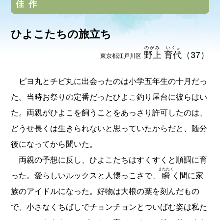
佳作
ひよこたちの旅立ち
のがみ いくよ
野上 育代
（37）
東京都江戸川区
ピヨ丸とチビ丸に出会ったのは小学五年生の十月だっ
た。当時お祭りの定番だったひよこ釣り屋台に彼らはい
た。両親がひよこを飼うことをあっさり許可したのは、
どうせ長くは生きられないと思っていたからだと、随分
後になってから聞いた。
両親の予想に反し、ひよこたちはすくすくと順調に育
またたく
った。愛らしいルックスと人懐っこさで、
瞬
く間に家
族のアイドルになった。好物は大根の葉を刻んだもの
で、小さなくちばしでチョンチョンとついばむ姿は私た