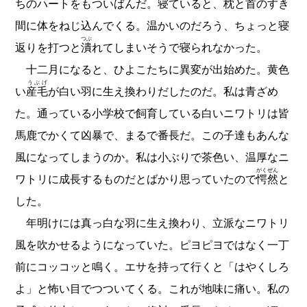
ちのハートをもついばんだ。寝ていると、枕と首のすき
間に体をねじ込んでくる。温かいのだろう、ちょっと寝
つぶ
返りを打つと
潰
れてしまいそうで寝られなかった。
十二月になると、ひよこたちに異変が出始めた。黄色
うぶげ
い
産毛
が白い羽に生え換わりだしたのだ。私は青ざめ
た。通っている小学校で飼育している白いニワトリは皆
馬鹿でかくて凶暴で、まるで番長だ。この子達もあんな
風になってしまうのか。私は小ぶりで茶色い、温厚なニ
がくぜん
ワトリに成長するものだとばかり思っていたので
愕然
と
した。
年明けには真っ白な羽に生え換わり、立派なニワトリ
風を吹かせるようになっていた。ピヨピヨではなく一丁
前にコッコッと鳴く。エサを持って行くと「はやくしろ
よ」と怖い目でつついてくる。これが地味に痛い。私の