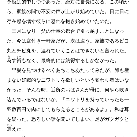
予感は的中しつつあった。絶対に番長になる。この頃か
ら、家族の間で不安の声が上がり始めていた。日に日に
存在感を増す彼らに恐れを抱き始めていたのだ。
三月になり、父の仕事の都合で引っ越すことになっ
た。今は庭付き一軒家だが、次は違う。家族であるピヨ
丸とチビ丸を、連れていくことはできないと言われた。
な
すべ
為
す
術
もなく、最終的には納得するしかなかった。
里親を見つけるべくあちこちあたってみたが、卵も産
まない好戦的なニワトリを欲しいという変わり者はいな
かった。そんな時、近所のおばさんが母に、何やら吹き
込んでいるではないか。「ニワトリを持っていったら一
羽数百円で肉にしてもらえるところがあるよ」。私は耳
を疑った。恐ろしい話を聞いてしまい、足がガクガクと
すべ
震
えた。