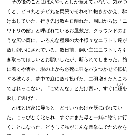
その後のことはぼんやりとしか覚えていない。気がつ
くと、ピヨ丸とチビ丸を両腕でそれぞれ抱きかかえ、駆
け出していた。行き先は数キロ離れた、周囲からは『ニ
ワトリの館』と呼ばれているお屋敷だ。グラウンドのよ
うな広い庭に、いろんな種類の大小様々なニワトリ達が
放し飼いにされている。数日前、飼い主にニワトリを引
き取ってほしいとお願いしたが、断られてしまった。館
に着くや否や、塀の上から必死に羽をバタつかせて抵抗
する彼らを、夢中で庭に放り投げた。二羽増えたところ
きびす
でばれっこない。「ごめんな」とだけ言い、すぐに
踵
を
返して逃げた。
とぼとぼ家に帰ると、どういうわけか既にばれてい
た。こっぴどく叱られ、すぐにまた母と一緒に謝りに行
くことになった。どうして私がこんな暴挙にでたのかを