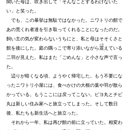
聞いた母は、吹き出して「そんなことするわけないた
い」と笑った。
でも、この暴挙は無駄ではなかった。ニワトリの館で
あの荒くれ者達を引き取ってくれることになったのだ。
飼い主の気が変わらないうちにと、私と母はそそくさと
ふる
館を後にした。庭の隅っこで寄り添いながら
震
えている
二羽が見えた。私はまた「ごめんな」と小さな声で言っ
た。
辺りが暗くなる頃、ようやく帰宅した。もう不要にな
ったニワトリ小屋には、食べかけの大根の葉や羽が散ら
かっている。もうここには戻ってこない。ピヨ丸とチビ
丸は新しい住み家へと旅立ってしまった。そして数日
後、私たちも新生活へと旅立った。
それから一年、私は再び館の前に立っていた。相変わ