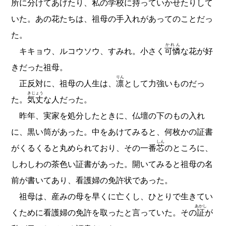
所に分けてあげたり、私の学校に持っていかせたりして
いた。あの花たちは、祖母の手入れがあってのことだっ
た。
かれん
キキョウ、ルコウソウ、すみれ。小さく
可憐
な花が好
きだった祖母。
りん
正反対に、祖母の人生は、
凛
として力強いものだっ
きじょう
た。
気丈
な人だった。
昨年、実家を処分したときに、仏壇の下のもの入れ
に、黒い筒があった。中をあけてみると、何枚かの証書
しん
がくるくると丸められており、その一番
芯
のところに、
しわしわの茶色い証書があった。開いてみると祖母の名
前が書いてあり、看護婦の免許状であった。
祖母は、産みの母を早くに亡くし、ひとりで生きてい
あかし
くために看護婦の免許を取ったと言っていた。その
証
が