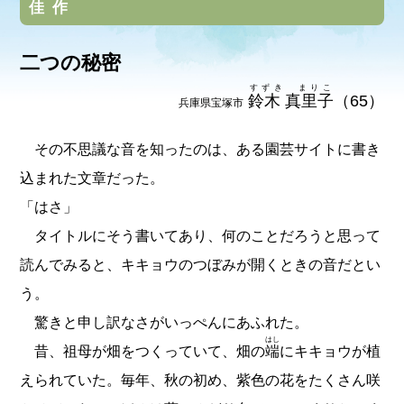
佳作
二つの秘密
すずき まりこ
鈴木 真里子
（65）
兵庫県宝塚市
その不思議な音を知ったのは、ある園芸サイトに書き
込まれた文章だった。
「はさ」
タイトルにそう書いてあり、何のことだろうと思って
読んでみると、キキョウのつぼみが開くときの音だとい
う。
驚きと申し訳なさがいっぺんにあふれた。
はし
昔、祖母が畑をつくっていて、畑の
端
にキキョウが植
えられていた。毎年、秋の初め、紫色の花をたくさん咲