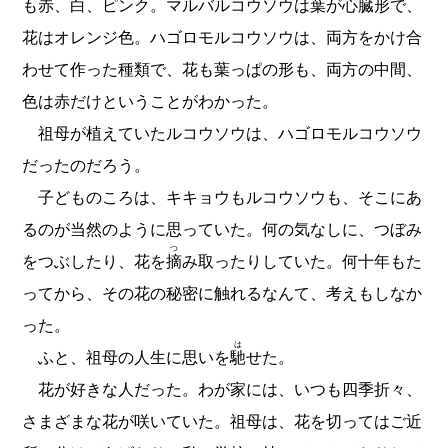
も赤、白、ピンク。マルバルコウソウは葉が心臓形で、
花はオレンジ色。ハゴロモルコウソウは、両方をかけ合
わせて作った種類で、花も葉っぱの形も、両方の中間、
色は赤だけということがわかった。
祖母が植えていたルコウソウは、ハゴロモルコウソウ
だったのだろう。
子どものころは、キキョウもルコウソウも、そこにあ
るのが当然のように思っていた。何の気なしに、つぼみ
つ
をつぶしたり、花を
摘
み取ったりしていた。何十年もた
ってから、その花の秘密に触れるなんて、考えもしなか
った。
は
ふと、祖母の人生に思いを
馳
せた。
花が好きな人だった。わが家には、いつも四季折々、
さまざまな花が咲いていた。祖母は、花を切ってはご近