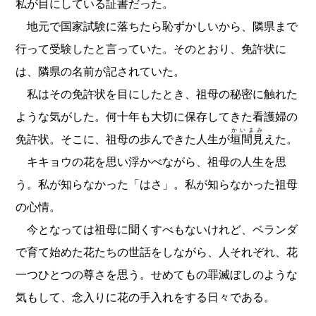
私が目にしている証書だった。
地元で国家試験に落ちたら恥ずかしいから、隣県まで
行って受験したと言っていた。そのとおり、免許状に
は、隣県の名前が記されていた。
私はその免許状を目にしたとき、祖母の秘密に触れた
ような気がした。何十年も大切に保存してきた看護婦の
かいまみ
免許状。そこに、祖母の歩んできた人生が
垣間見
えた。
キキョウの花を思い浮かべながら、祖母の人生を思
う。私が知らなかった「はさ」。私が知らなかった祖母
の心情。
今となっては祖母に聞くすべもないけれど、ベランダ
で育て始めた花たちの世話をしながら、人それぞれ、花
一つひとつの尊さを思う。せめてもの罪滅ぼしのような
気もして、念入りに花の手入れをする日々である。