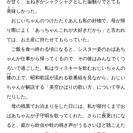
が甘く、玉ねぎがシャクシャクとした
歯触
りでとても
おい
美味
しかった。
おじいちゃんのつけたたくあんも私の好物で、母が帰
り際によく「あっちゃんこれが大好きだから」と言われ
ては、お土産に持たせてもらっていた。
ご飯を食べ終わる頃になると、シスター姿のおばあち
ゃんが仕事から帰ってくるので、その後はみんなでくつ
ろいで過ごした。私はウィスキーを飲むおじいちゃんの
ひざ
膝
の上で、昭和歌謡が流れる歌番組を見ながら、おじい
ちゃんが解説する「美空ひばりの歌い方」について学ん
だりした。
母の残業でお泊まりをした日には、私が寝付くまでお
よふ
ばあちゃんが子守唄を歌ってくれた。さらに
夜更
けにな
ると、庭から鈴虫や蛙の鳴き声がうるさいほど聴こえた